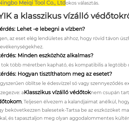
Ningbo Meiqi Tool Co., Ltd
okos választás.
IK a klasszikus vízálló védőtokr
kérdés: Lehet -e lebegni a vízben?
gen, az eset elég lendületes ahhoz, hogy rövid távon úsz
tevékenységekhez.
 kérdés: Minden eszközhöz alkalmas?
 tok több méretben kapható, és kompatibilis a legtöbb o
kérdés: Hogyan tisztíthatom meg az esetet?
gyszerűen öblítse le édesvízzel só vagy szennyeződés ex
Klasszikus vízálló védőtok
zegezve: a
nem csupán tart
dőtokom
, Teljesen élvezem a kalandjaimat anélkül, hog
y bekövetkezzen balesetek-Tartsa be az eszközöket ma a 
kal, és tapasztaljon meg olyan aggodalommentes kültér