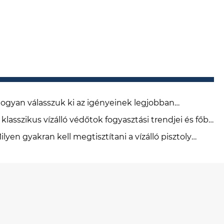
ogyan válasszuk ki az igényeinek legjobban
gfelelő mikro vízálló védőtokot?
 klasszikus vízálló védőtok fogyasztási trendjei és főbb
lemzői
ilyen gyakran kell megtisztítani a vízálló pisztoly
oló tokját