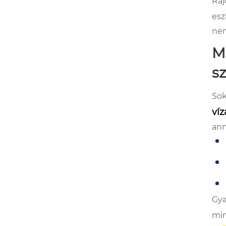
Ráj
esz
nem
M
s
Sok
víz
ann
Gya
min