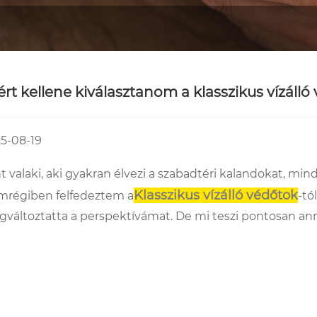
ért kellene kiválasztanom a klasszikus vízáll
5-08-19
t valaki, aki gyakran élvezi a szabadtéri kalandokat, m
Klasszikus vízálló védőtok
régiben felfedeztem a
-tól
változtatta a perspektívámat. De mi teszi pontosan an