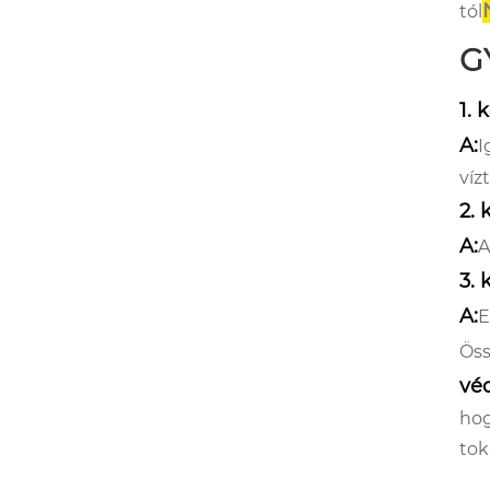
tól
GY
1. 
A:
I
víz
2.
A:
A
3. 
A:
E
Öss
vé
hog
tok