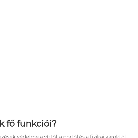
k fő funkciói?
sek védelme a víztől, a portól és a fizikai károktól.