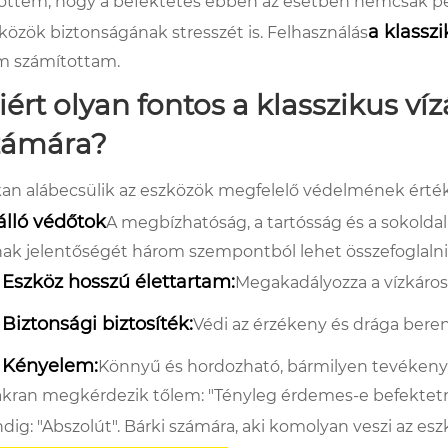
öttem, hogy a befektetés ebben az esetben nemcsak pén
a klassz
közök biztonságának stresszét is. Felhasználás
 számítottam.
iért olyan fontos a klasszikus v
zámára?
an alábecsülik az eszközök megfelelő védelmének értéké
álló védőtok
A megbízhatóság, a tartósság és a sokolda
ak jelentőségét három szempontból lehet összefoglalni
Eszköz hosszú élettartam:
Megakadályozza a vízkároso
Biztonsági biztosíték:
Védi az érzékeny és drága bere
Kényelem:
Könnyű és hordozható, bármilyen tevéken
kran megkérdezik tőlem: "Tényleg érdemes-e befektetn
dig: "Abszolút". Bárki számára, aki komolyan veszi az es