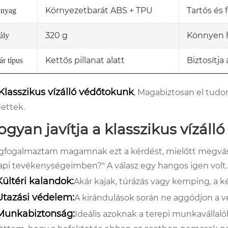
Környezetbarát ABS + TPU
Tartós és 
nyag
320 g
Könnyen h
úly
Kettős pillanat alatt
Biztosítja
ár típus
Klasszikus vízálló védőtokunk
, Magabiztosan el tudo
ettek.
gyan javítja a klasszikus vízáll
fogalmaztam magamnak ezt a kérdést, mielőtt megvásár
api tevékenységeimben?" A válasz egy hangos igen volt. Í
Kültéri kalandok:
Akár kajak, túrázás vagy kemping, a 
Utazási védelem:
A kirándulások során ne aggódjon a vé
Munkabiztonság:
Ideális azoknak a terepi munkavállaló