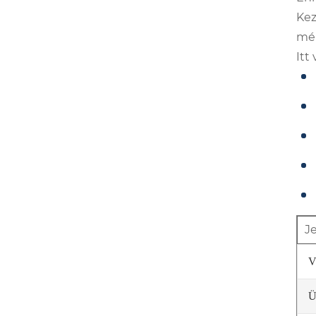
Kez
mél
Itt
J
V
Ü