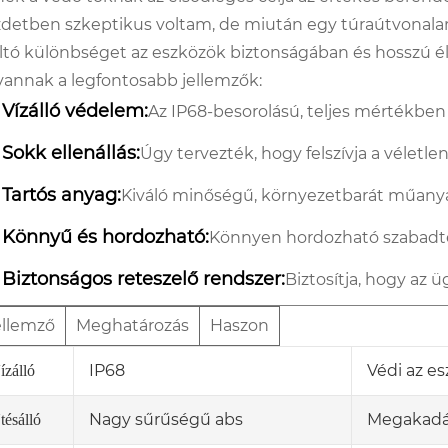
detben szkeptikus voltam, de miután egy túraútvonala
tó különbséget az eszközök biztonságában és hosszú é
 vannak a legfontosabb jellemzők:
Vízálló védelem:
Az IP68-besorolású, teljes mértékben
Sokk ellenállás:
Úgy tervezték, hogy felszívja a véletle
Tartós anyag:
Kiváló minőségű, környezetbarát műanya
Könnyű és hordozható:
Könnyen hordozható szabadtéri
Biztonságos reteszelő rendszer:
Biztosítja, hogy az 
ellemző
Meghatározás
Haszon
IP68
Védi az es
ízálló
Nagy sűrűségű abs
Megakadál
tésálló