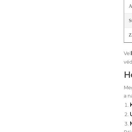
A
S
Z
Vel
véd
Ho
Meg
a n