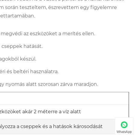
m során teszteltem, észrevettem egy figyelemre
lettartamában.
 megvédi az eszközöket a merítés ellen.
n cseppek hatását.
gokból készül.
 és beltéri használatra.
ügy nyomás alatt szorosan zárva maradjon.
zközöket akár 2 méterre a víz alatt
yozza a cseppek és a hatások károsodását
WhatsApp