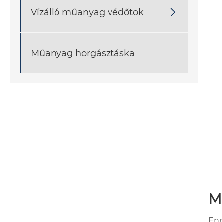
Vízálló műanyag védőtok

Műanyag horgásztáska
Me
Enn