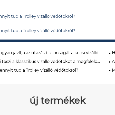
nyit tud a Trolley vízálló védőtokról?
nyit tud a Trolley vízálló védőtokról?
gyan javítja az utazás biztonságát a kocsi vízálló
H
őtokja?
me
 teszi a klasszikus vízálló védőtokot a megfelelő
A
asztássá a berendezés hosszú távú védelméhez?
jel
nnyit tud a Trolley vízálló védőtokról?
M
tár
új termékek