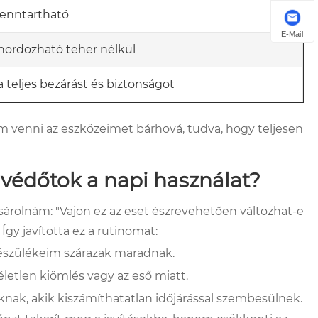
fenntartható
E-Mail
ordozható teher nélkül
 a teljes bezárást és biztonságot
m venni az eszközeimet bárhová, tudva, hogy teljesen
ó védőtok a napi használat?
olnám: "Vajon ez az eset észrevehetően változhat-e
gy javította ez a rutinomat:
készülékeim szárazak maradnak.
letlen kiömlés vagy az eső miatt.
knak, akik kiszámíthatatlan időjárással szembesülnek.