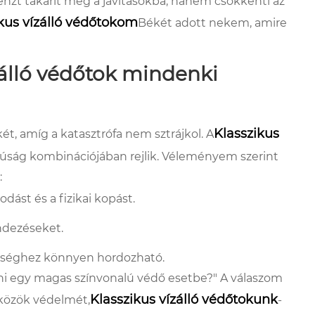
zt takarít meg a javításokba, hanem csökkenti az
ikus vízálló védőtokom
Békét adott nekem, amire
ízálló védőtok mindenki
Klasszikus
t, amíg a katasztrófa nem sztrájkol. A
lúság kombinációjában rejlik. Véleményem szerint
:
dást és a fizikai kopást.
ndezéseket.
ységhez könnyen hordozható.
i egy magas színvonalú védő esetbe?" A válaszom
Klasszikus vízálló védőtokunk
zközök védelmét,
-