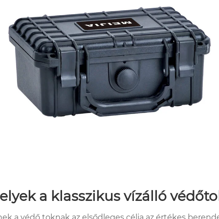
lyek a klasszikus vízálló védőto
ek a védő toknak az elsődleges célja az értékes berendezé