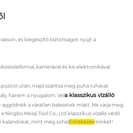
ől
hasson, és kiegészítő biztonságot nyújt a
kostelefonnal, kamerával és kis elektronikával.
pozíció után, majd szárítsa meg puha ruhával.
a klasszikus vízálló
ály, hanem a nyugalom. Vel
y aggódnék a váratlan balesetek miatt. Ne várja meg,
Ningbo Meiqi Tool Co., Ltd klasszikus vízálló védő
i kalandokat, mint még soha!
Érintkezés
minket!