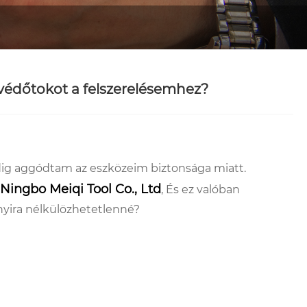
ó védőtokot a felszerelésemhez?
indig aggódtam az eszközeim biztonsága miatt.
Ningbo Meiqi Tool Co., Ltd
, És ez valóban
nyira nélkülözhetetlenné?